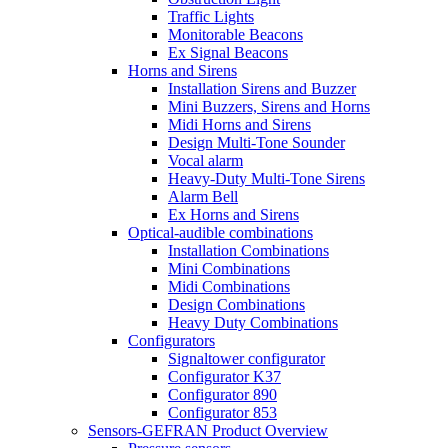
Traffic Lights
Monitorable Beacons
Ex Signal Beacons
Horns and Sirens
Installation Sirens and Buzzer
Mini Buzzers, Sirens and Horns
Midi Horns and Sirens
Design Multi-Tone Sounder
Vocal alarm
Heavy-Duty Multi-Tone Sirens
Alarm Bell
Ex Horns and Sirens
Optical-audible combinations
Installation Combinations
Mini Combinations
Midi Combinations
Design Combinations
Heavy Duty Combinations
Configurators
Signaltower configurator
Configurator K37
Configurator 890
Configurator 853
Sensors-GEFRAN Product Overview