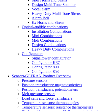
Midi Horns and Sirens
Design Multi-Tone Sounder
Vocal alarm
Heavy-Duty Multi-Tone Sirens
Alarm Bell
Ex Horns and Sirens
Optical-audible combinations
Installation Combinations
Mini Combinations
Midi Combinations
Design Combinations
Heavy Duty Combinations
Configurators
Signaltower configurator
Configurator K37
Configurator 890
Configurator 853
Sensors-GEFRAN Product Overview
Pressure sensors
Position transducers: magnetostrictives
Position transducers: potentiometers
Melt pressure sensors
Load cells and force transducers
Temperature sensors: thermocouples
Temperature sensors: resistance thermometers