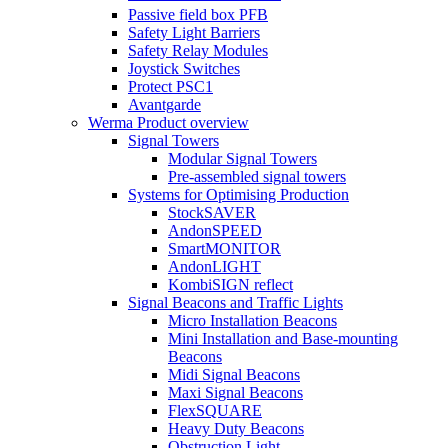
Passive field box PFB
Safety Light Barriers
Safety Relay Modules
Joystick Switches
Protect PSC1
Avantgarde
Werma Product overview
Signal Towers
Modular Signal Towers
Pre-assembled signal towers
Systems for Optimising Production
StockSAVER
AndonSPEED
SmartMONITOR
AndonLIGHT
KombiSIGN reflect
Signal Beacons and Traffic Lights
Micro Installation Beacons
Mini Installation and Base-mounting
Beacons
Midi Signal Beacons
Maxi Signal Beacons
FlexSQUARE
Heavy Duty Beacons
Obstruction Light