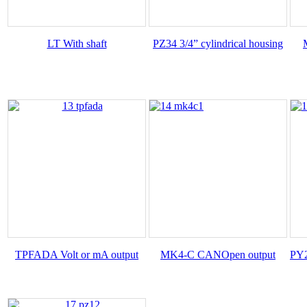
LT With shaft
PZ34 3/4” cylindrical housing
TPFADA Volt or mA output
MK4-C CANOpen output
PY2