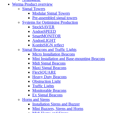
Werma Product overview
Signal Towers
Modular Signal Towers
Pre-assembled signal towers
Systems for Optimising Production
StockSAVER
AndonSPEED
SmartMONITOR
AndonLIGHT
KombiSIGN reflect
Signal Beacons and Traffic Lights
Micro Installation Beacons
Mini Installation and Base-mounting Beacons
Midi Signal Beacons
Maxi Signal Beacons
FlexSQUARE
Heavy Duty Beacons
Obstruction Light
Traffic Lights
Monitorable Beacons
Ex Signal Beacons
Horns and Sirens
Installation Sirens and Buzzer
Mini Buzzers, Sirens and Horns