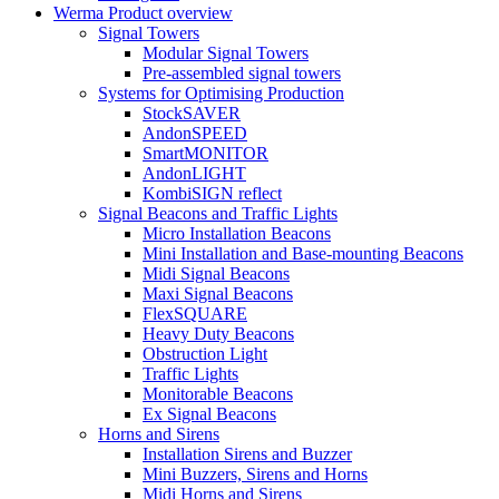
Werma Product overview
Signal Towers
Modular Signal Towers
Pre-assembled signal towers
Systems for Optimising Production
StockSAVER
AndonSPEED
SmartMONITOR
AndonLIGHT
KombiSIGN reflect
Signal Beacons and Traffic Lights
Micro Installation Beacons
Mini Installation and Base-mounting Beacons
Midi Signal Beacons
Maxi Signal Beacons
FlexSQUARE
Heavy Duty Beacons
Obstruction Light
Traffic Lights
Monitorable Beacons
Ex Signal Beacons
Horns and Sirens
Installation Sirens and Buzzer
Mini Buzzers, Sirens and Horns
Midi Horns and Sirens