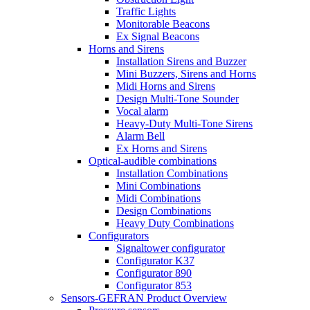
Traffic Lights
Monitorable Beacons
Ex Signal Beacons
Horns and Sirens
Installation Sirens and Buzzer
Mini Buzzers, Sirens and Horns
Midi Horns and Sirens
Design Multi-Tone Sounder
Vocal alarm
Heavy-Duty Multi-Tone Sirens
Alarm Bell
Ex Horns and Sirens
Optical-audible combinations
Installation Combinations
Mini Combinations
Midi Combinations
Design Combinations
Heavy Duty Combinations
Configurators
Signaltower configurator
Configurator K37
Configurator 890
Configurator 853
Sensors-GEFRAN Product Overview