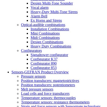
Design Multi-Tone Sounder
Vocal alarm
Heavy-Duty Multi-Tone Sirens
Alarm Bell
Ex Horns and Sirens
Optical-audible combinations
Installation Combinations
Mini Combinations
Midi Combinations
Design Combinations
Heavy Duty Combinations
Configurators
Signaltower configurator
Configurator K37
Configurator 890
Configurator 853
Sensors-GEFRAN Product Overview
Pressure sensors
Position transducers: magnetostrictives
Position transducers: potentiometers
Melt pressure sensors
Load cells and force transducers
Temperature sensors: thermocouples
Temperature sensors: resistance thermometers
Strain and force sensors with Sensormate technology