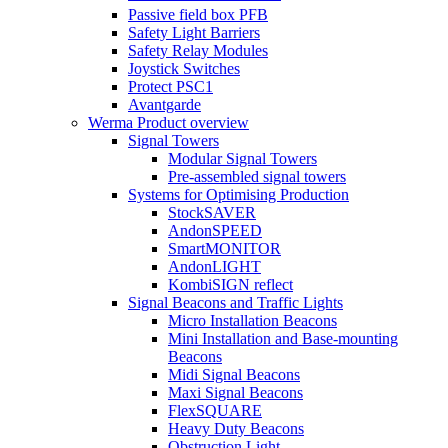
Passive field box PFB
Safety Light Barriers
Safety Relay Modules
Joystick Switches
Protect PSC1
Avantgarde
Werma Product overview
Signal Towers
Modular Signal Towers
Pre-assembled signal towers
Systems for Optimising Production
StockSAVER
AndonSPEED
SmartMONITOR
AndonLIGHT
KombiSIGN reflect
Signal Beacons and Traffic Lights
Micro Installation Beacons
Mini Installation and Base-mounting
Beacons
Midi Signal Beacons
Maxi Signal Beacons
FlexSQUARE
Heavy Duty Beacons
Obstruction Light