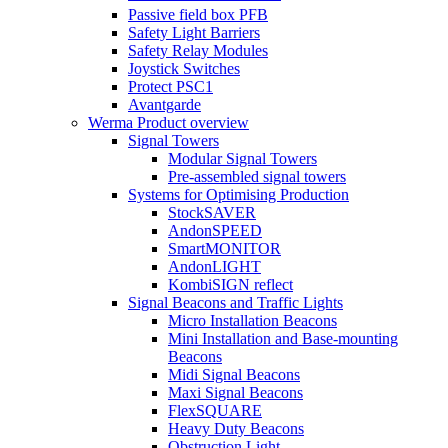
Passive field box PFB
Safety Light Barriers
Safety Relay Modules
Joystick Switches
Protect PSC1
Avantgarde
Werma Product overview
Signal Towers
Modular Signal Towers
Pre-assembled signal towers
Systems for Optimising Production
StockSAVER
AndonSPEED
SmartMONITOR
AndonLIGHT
KombiSIGN reflect
Signal Beacons and Traffic Lights
Micro Installation Beacons
Mini Installation and Base-mounting
Beacons
Midi Signal Beacons
Maxi Signal Beacons
FlexSQUARE
Heavy Duty Beacons
Obstruction Light