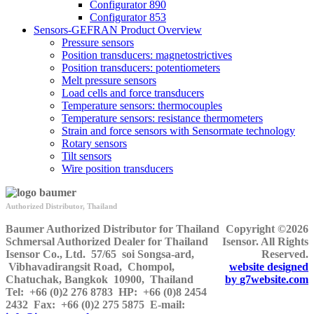
Configurator 890
Configurator 853
Sensors-GEFRAN Product Overview
Pressure sensors
Position transducers: magnetostrictives
Position transducers: potentiometers
Melt pressure sensors
Load cells and force transducers
Temperature sensors: thermocouples
Temperature sensors: resistance thermometers
Strain and force sensors with Sensormate technology
Rotary sensors
Tilt sensors
Wire position transducers
Authorized Distributor, Thailand
Baumer Authorized Distributor for Thailand
Copyright ©2026
Schmersal Authorized Dealer for Thailand
Isensor. All Rights
Isensor Co., Ltd.
57/65 soi Songsa-ard,
Reserved.
Vibhavadirangsit Road, Chompol,
website designed
Chatuchak, Bangkok 10900, Thailand
by
g7website.com
Tel:
+66 (0)2 276 8783
HP
: +66 (0)8 2454
2432
Fax:
+66 (0)2 275 5875
E-mail: