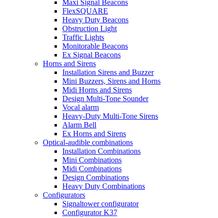
Maxi Signal Beacons
FlexSQUARE
Heavy Duty Beacons
Obstruction Light
Traffic Lights
Monitorable Beacons
Ex Signal Beacons
Horns and Sirens
Installation Sirens and Buzzer
Mini Buzzers, Sirens and Horns
Midi Horns and Sirens
Design Multi-Tone Sounder
Vocal alarm
Heavy-Duty Multi-Tone Sirens
Alarm Bell
Ex Horns and Sirens
Optical-audible combinations
Installation Combinations
Mini Combinations
Midi Combinations
Design Combinations
Heavy Duty Combinations
Configurators
Signaltower configurator
Configurator K37