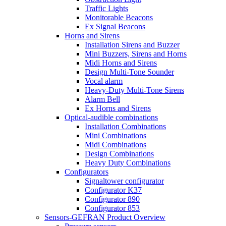
Traffic Lights
Monitorable Beacons
Ex Signal Beacons
Horns and Sirens
Installation Sirens and Buzzer
Mini Buzzers, Sirens and Horns
Midi Horns and Sirens
Design Multi-Tone Sounder
Vocal alarm
Heavy-Duty Multi-Tone Sirens
Alarm Bell
Ex Horns and Sirens
Optical-audible combinations
Installation Combinations
Mini Combinations
Midi Combinations
Design Combinations
Heavy Duty Combinations
Configurators
Signaltower configurator
Configurator K37
Configurator 890
Configurator 853
Sensors-GEFRAN Product Overview