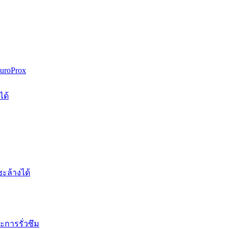
uroProx
ได้
ะล้างได้
การรั่วซึม