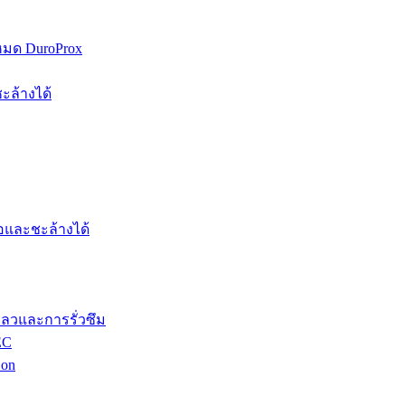
หมด DuroProx
ะล้างได้
อและชะล้างได้
ลวและการรั่วซึม
EC
Con