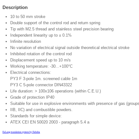
Description
10 to 50 mm stroke
Double support of the control rod and return spring
Tip with M2.5 thread and stainless steel precision bearing
Independent linearity up to ± 0.1%
Infinite resolution
No variation of electrical signal outside theoretical electrical stroke
Inhibited rotation of the control rod
Displacement speed up to 10 m/s
Working temperature: -30...+100°C
Electrical connections:
PY3 F 3-pole 1m. screened cable 1m
PY3 C 5-pole connector DIN43322
Life duration: > 100x106 operations (within C.E.U.)
Grade of protection IP40
Suitable for use in explosive environments with presence of gas (groups
IIB, IIC) and combustible powders.
Standards for simple device:
ATEX CEI EN 50020 2003 - paragraph 5.4 a
FaLang translation system by Faboba