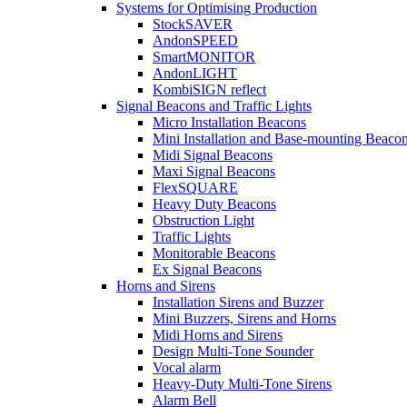
Systems for Optimising Production
StockSAVER
AndonSPEED
SmartMONITOR
AndonLIGHT
KombiSIGN reflect
Signal Beacons and Traffic Lights
Micro Installation Beacons
Mini Installation and Base-mounting Beaco
Midi Signal Beacons
Maxi Signal Beacons
FlexSQUARE
Heavy Duty Beacons
Obstruction Light
Traffic Lights
Monitorable Beacons
Ex Signal Beacons
Horns and Sirens
Installation Sirens and Buzzer
Mini Buzzers, Sirens and Horns
Midi Horns and Sirens
Design Multi-Tone Sounder
Vocal alarm
Heavy-Duty Multi-Tone Sirens
Alarm Bell